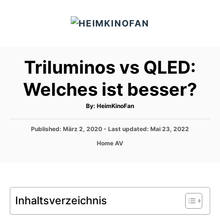
S
k
i
p
Triluminos vs QLED:
t
o
Welches ist besser?
C
o
A
By:
HeimKinoFan
u
t
n
h
P
Published: März 2, 2020
o
- Last updated:
Mai 23, 2022
t
r
o
C
Home AV
s
e
a
t
t
n
e
e
d
t
g
o
o
n
Inhaltsverzeichnis
r
i
e