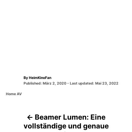
A
By
HeimKinoFan
P
u
Published: März 2, 2020
- Last updated:
Mai 23, 2022
o
t
C
Home AV
s
h
a
t
o
t
e
r
e
d
Beamer Lumen: Eine
g
B
o
o
n
vollständige und genaue
r
e