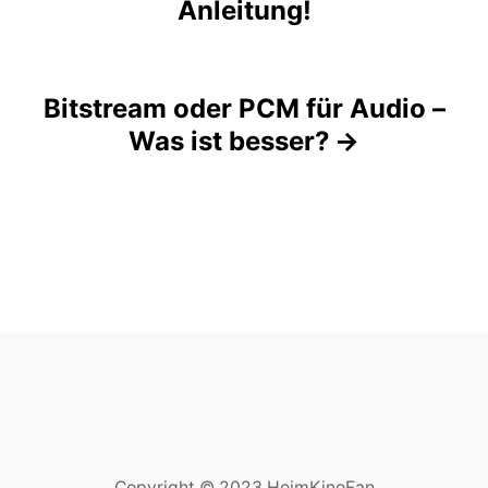
i
Anleitung!
e
i
s
t
Bitstream oder PCM für Audio –
r
Was ist besser?
a
g
s
n
a
v
i
Copyright © 2023 HeimKinoFan