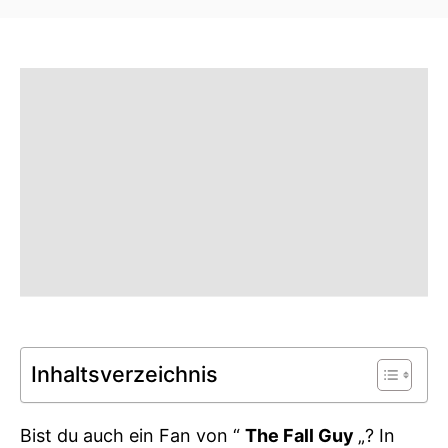
t
t
e
e
d
g
o
o
n
r
i
e
s
Inhaltsverzeichnis
Bist du auch ein Fan von “
The Fall Guy
„? In