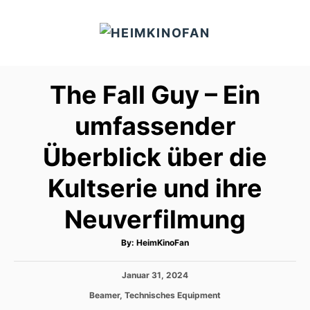
S
k
i
p
The Fall Guy – Ein
t
o
umfassender
C
Überblick über die
o
n
Kultserie und ihre
t
e
Neuverfilmung
n
A
By:
HeimKinoFan
t
u
t
h
P
Januar 31, 2024
o
r
o
C
Beamer
,
Technisches Equipment
s
a