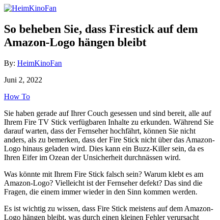
Skip
to
Content
So beheben Sie, dass Firestick auf dem
Amazon-Logo hängen bleibt
Author
By:
HeimKinoFan
Posted
Juni 2, 2022
on
Categories
How To
Sie haben gerade auf Ihrer Couch gesessen und sind bereit, alle auf
Ihrem Fire TV Stick verfügbaren Inhalte zu erkunden. Während Sie
darauf warten, dass der Fernseher hochfährt, können Sie nicht
anders, als zu bemerken, dass der Fire Stick nicht über das Amazon-
Logo hinaus geladen wird. Dies kann ein Buzz-Killer sein, da es
Ihren Eifer im Ozean der Unsicherheit durchnässen wird.
Was könnte mit Ihrem Fire Stick falsch sein? Warum klebt es am
Amazon-Logo? Vielleicht ist der Fernseher defekt? Das sind die
Fragen, die einem immer wieder in den Sinn kommen werden.
Es ist wichtig zu wissen, dass Fire Stick meistens auf dem Amazon-
Logo hängen bleibt, was durch einen kleinen Fehler verursacht