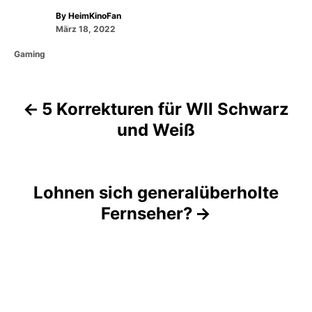
A
By
HeimKinoFan
P
u
März 18, 2022
o
t
C
Gaming
s
h
a
t
o
t
e
r
e
d
5 Korrekturen für WII Schwarz
g
B
o
o
n
und Weiß
r
e
i
e
i
s
Lohnen sich generalüberholte
t
Fernseher?
r
a
g