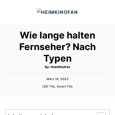
S
k
i
p
Wie lange halten
t
o
Fernseher? Nach
C
Typen
o
n
A
By:
HeimKinoFan
t
u
t
h
e
P
März 18, 2022
o
r
o
n
C
LED TVs
,
Smart TVs
s
a
t
t
t
e
e
d
g
o
o
n