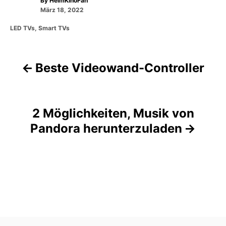
By
HeimKinoFan
P
u
März 18, 2022
o
t
C
LED TVs
,
Smart TVs
s
h
a
t
o
t
e
r
e
d
Beste Videowand-Controller
g
B
o
o
n
r
e
i
e
i
2 Möglichkeiten, Musik von
s
Pandora herunterzuladen
t
r
a
g
s