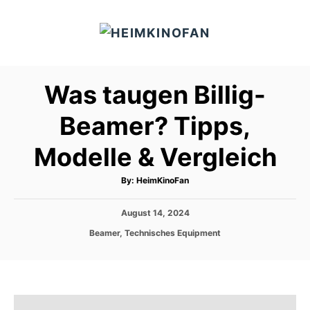
S
k
i
p
Was taugen Billig-
t
o
Beamer? Tipps,
C
Modelle & Vergleich
o
n
A
By:
HeimKinoFan
t
u
t
h
e
P
August 14, 2024
o
r
o
n
C
Beamer
,
Technisches Equipment
s
a
t
t
t
e
e
d
g
o
o
n