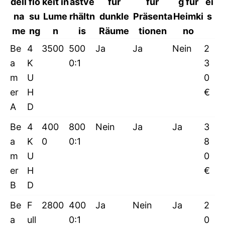
dell
flö
keit in
astve
für
für
g für
ei
na
su
Lume
rhältn
dunkle
Präsenta
Heimki
s
me
ng
n
is
Räume
tionen
no
Be
4
3500
500
Ja
Ja
Nein
2
a
K
0:1
3
m
U
0
er
H
€
A
D
Be
4
400
800
Nein
Ja
Ja
3
a
K
0
0:1
8
m
U
0
er
H
€
B
D
Be
F
2800
400
Ja
Nein
Ja
2
a
ull
0:1
0