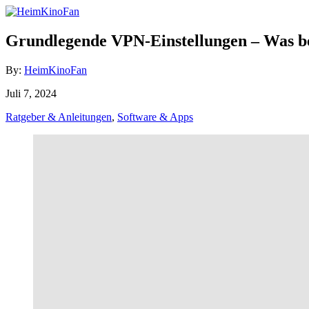
Skip
to
Content
Grundlegende VPN-Einstellungen – Was be
Author
By:
HeimKinoFan
Posted
Juli 7, 2024
on
Categories
Ratgeber & Anleitungen
,
Software & Apps