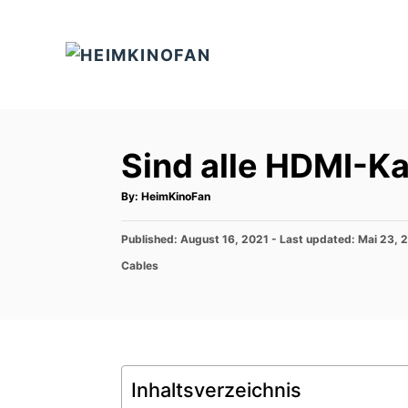
S
k
i
p
t
o
Sind alle HDMI-Ka
C
o
A
By:
HeimKinoFan
u
t
n
h
P
Published: August 16, 2021
o
- Last updated:
Mai 23, 
t
r
o
C
Cables
s
e
a
t
t
n
e
e
d
t
g
o
o
n
r
Inhaltsverzeichnis
i
e