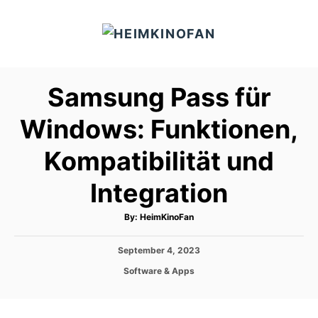
S
k
i
p
Samsung Pass für
t
o
Windows: Funktionen,
C
Kompatibilität und
o
n
Integration
t
e
A
By:
HeimKinoFan
u
t
n
h
P
September 4, 2023
o
t
r
o
C
Software & Apps
s
a
t
t
e
e
d