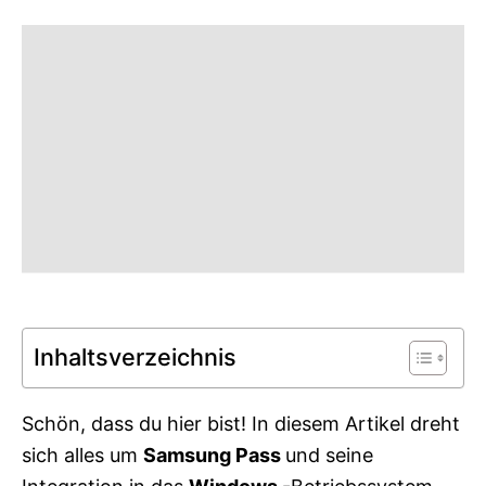
g
o
o
n
r
i
e
s
Inhaltsverzeichnis
Schön, dass du hier bist! In diesem Artikel dreht
sich alles um
Samsung Pass
und seine