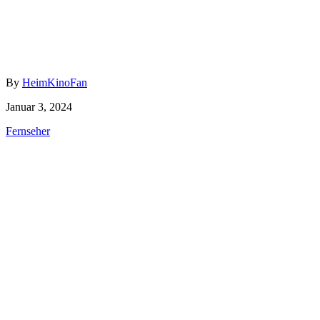
Author
By
HeimKinoFan
Posted
Januar 3, 2024
on
Categories
Fernseher
Beitragsnavigation