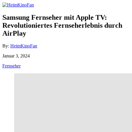
Skip
to
Content
Samsung Fernseher mit Apple TV:
Revolutioniertes Fernseherlebnis durch
AirPlay
Author
By:
HeimKinoFan
Posted
Januar 3, 2024
on
Categories
Fernseher