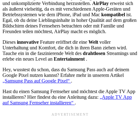
und unkomplizierte Verbindung herzustellen.
AirPlay
erweist sich
als äußerst vielseitig, da es mit verschiedenen Apple-Geräten und
Betriebssystemen wie dem iPhone, iPad und Mac
kompatibel
ist.
Egal, ob du deine Lieblingsinhalte in hoher Qualität auf dem großen
Bildschirm deines Fernsehers betrachten oder mit Familie und
Freunden teilen möchtest, AirPlay macht es möglich.
Dieses
innovative
Feature eröffnet dir eine
Welt
voller
Unterhaltung und Komfort, die dich in ihren Bann ziehen wird.
Tauche ein in die faszinierende Welt des
drahtlosen
Streamings und
erlebe ein neues Level an
Entertainment
.
Hey, wusstest du schon, dass du Samsung Pass auch auf deinem
Google Pixel nutzen kannst? Erfahre mehr in unserem Artikel
„Samsung Pass auf Google Pixel“
.
Hast du einen Samsung Fernseher und möchtest die Apple TV App
installieren? Hier findest du eine Anleitung dazu:
„Apple TV App
auf Samsung Fernseher installieren“
.