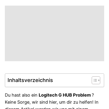
g
o
o
n
r
i
e
s
Inhaltsverzeichnis
Du hast also ein
Logitech G HUB
Problem
?
Keine Sorge, wir sind hier, um dir zu helfen! In