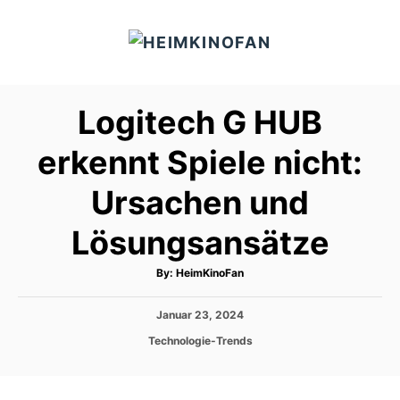
S
k
i
p
Logitech G HUB
t
o
erkennt Spiele nicht:
C
Ursachen und
o
n
Lösungsansätze
t
e
A
By:
HeimKinoFan
u
t
n
h
P
Januar 23, 2024
o
t
r
o
C
Technologie-Trends
s
a
t
t
e
e
d