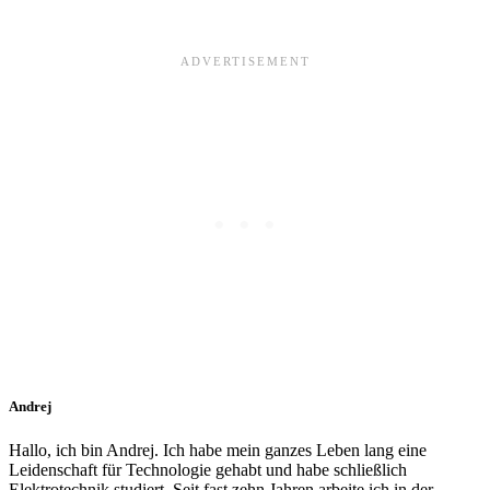
Andrej
Hallo, ich bin Andrej. Ich habe mein ganzes Leben lang eine
Leidenschaft für Technologie gehabt und habe schließlich
Elektrotechnik studiert. Seit fast zehn Jahren arbeite ich in der