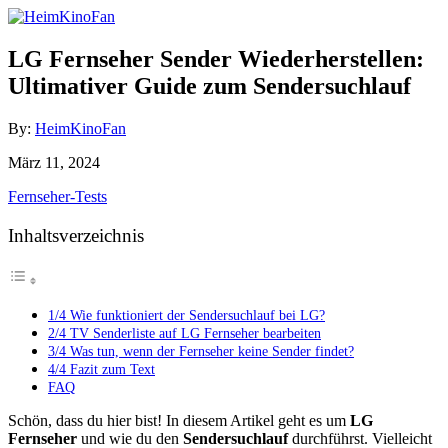
Skip
to
Content
LG Fernseher Sender Wiederherstellen:
Ultimativer Guide zum Sendersuchlauf
Author
By:
HeimKinoFan
Posted
März 11, 2024
on
Categories
Fernseher-Tests
Inhaltsverzeichnis
1/4 Wie funktioniert der Sendersuchlauf bei LG?
2/4 TV Senderliste auf LG Fernseher bearbeiten
3/4 Was tun, wenn der Fernseher keine Sender findet?
4/4 Fazit zum Text
FAQ
Schön, dass du hier bist! In diesem Artikel geht es um
LG
Fernseher
und wie du den
Sendersuchlauf
durchführst. Vielleicht