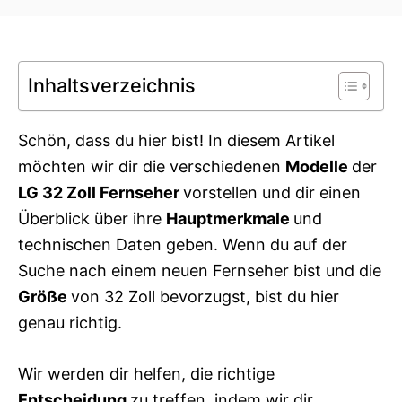
t
t
e
e
d
g
o
o
n
Inhaltsverzeichnis
r
i
e
s
Schön, dass du hier bist! In diesem Artikel
möchten wir dir die verschiedenen
Modelle
der
LG
32 Zoll
Fernseher
vorstellen und dir einen
Überblick über ihre
Hauptmerkmale
und
technischen Daten geben. Wenn du auf der
Suche nach einem neuen Fernseher bist und die
Größe
von 32 Zoll bevorzugst, bist du hier
genau richtig.
Wir werden dir helfen, die richtige
Entscheidung
zu treffen, indem wir dir