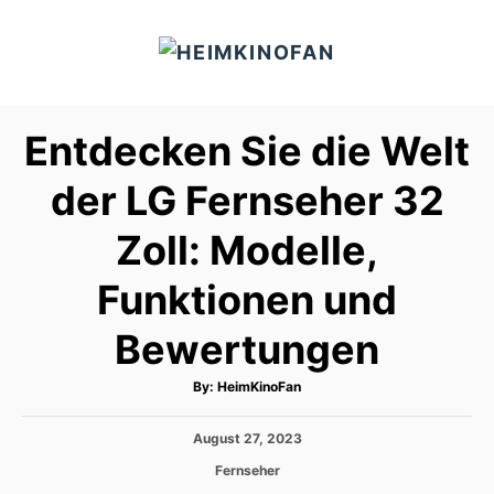
S
k
i
p
Entdecken Sie die Welt
t
o
der LG Fernseher 32
C
Zoll: Modelle,
o
n
Funktionen und
t
e
Bewertungen
n
A
By:
HeimKinoFan
t
u
t
h
P
August 27, 2023
o
r
o
C
Fernseher
s
a