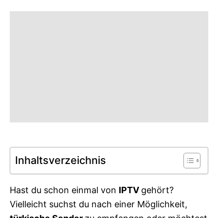
g
o
o
n
r
i
e
s
Inhaltsverzeichnis
Hast du schon einmal von
IPTV
gehört?
Vielleicht suchst du nach einer Möglichkeit,