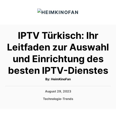
S
k
i
p
IPTV Türkisch: Ihr
t
o
Leitfaden zur Auswahl
C
und Einrichtung des
o
n
besten IPTV-Dienstes
t
e
A
By:
HeimKinoFan
u
t
n
h
P
August 29, 2023
o
t
r
o
C
Technologie-Trends
s
a
t
t
e
e
d