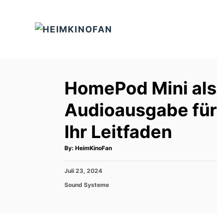
S
k
i
p
t
o
HomePod Mini als
C
Audioausgabe für
o
n
Ihr Leitfaden
t
e
A
By:
HeimKinoFan
u
t
n
h
P
Juli 23, 2024
o
t
r
o
C
Sound Systeme
s
a
t
t
e
e
d