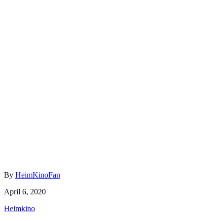
Author
By
HeimKinoFan
Posted
April 6, 2020
on
Categories
Heimkino