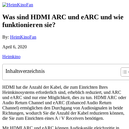
Skip
to
Content
Was sind HDMI ARC und eARC und wie
funktionieren sie?
Author
By:
HeimKinoFan
Posted
April 6, 2020
on
Categories
Heimkino
Inhaltsverzeichnis
HDMI hat die Anzahl der Kabel, die zum Einrichten Ihres
Heimkinosystems erforderlich sind, erheblich reduziert, und ARC
und eARC sind nur eine Möglichkeit, dies zu tun. HDMI ARC oder
Audio Return Channel und eARC (Enhanced Audio Return
Channel) ermöglichen den Durchgang von Audiosignalen in beide
Richtungen, wodurch Sie die Anzahl der Kabel reduzieren können,
die Sie zum Einrichten eines A / V Receivers benötigen.
Mit HDMI ARC und eARC können Audiokanäle gleichzeitig in