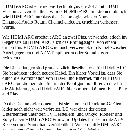
HDMI eARC ist eine neuere Technologie, die 2017 mit HDMI
Version 2.1 veröffentlicht wurde. HDMI eARC funktioniert ähnlich
wie HDMI ARC, nur dass die Technologie, wie der Name
Enhanced Audio Return Channel andeutet, erheblich verbessert
wurde.
Wie HDMI ARC arbeitet eARC an zwei Pins, verwendet jedoch im
Gegensatz zu HDMI ARC auch das Erdungssignal von einem
dritten Pin. HDMI eARC wird auch verwendet, um Kabel zwischen
Anzeigegeräten und A / V-Empfängern oder Soundbars zu
reduzieren.
Die Einstellungen sind grundsätzlich dieselben wie für HDMI ARC,
Sie benötigen jedoch neuere Kabel. Ein klarer Vorteil ist, dass Sie
durch die Kombination von HDMI und Ethernet, mit der HDMI
eARC funktioniert, den Schritt der Konfiguration Ihrer Geräte für
die Aktivierung von HDMI eARC überspringen können. Es ist Plug
and Play!
Da die Technologie so neu ist, ist sie in neuen Heimkino-Geräten
leider noch nicht weit verbreitet. LG war eines der ersten
Unternehmen unter den TV-Herstellern, und Onkyo, Pioneer und
Sony haben HDMI-eARC-Firmware-Updates für bestimmte A / V-
Receiver und Soundbars veröffentlicht. Weitere mit HDMI eARC
ausgestattete Geräte kommen langsam auf den Markt.