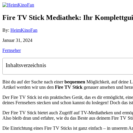
Skip
to
Content
Fire TV Stick Mediathek: Ihr Komplettgui
Author
By:
HeimKinoFan
Posted
Januar 31, 2024
on
Categories
Fernseher
Inhaltsverzeichnis
Bist du auf der Suche nach einer
bequemen
Möglichkeit, auf deine 
Artikel werden wir uns den
Fire TV Stick
genauer ansehen und herau
Der Fire TV Stick ist ein praktisches Gerät, das es dir ermöglicht,
deines Fernsehers stecken und schon kannst du loslegen! Doch das ist 
Der Fire TV Stick bietet auch Zugriff auf TV-Mediatheken und ermögli
Also bleib dran und erfahre, wie du das Beste aus deinem Fire TV St
Die Einrichtung eines Fire TV Sticks ist ganz einfach – in unserem A