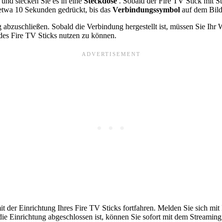
 und stecken Sie es in eine
Steckdose
. Sobald der Fire TV Stick mit S
 etwa 10 Sekunden gedrückt, bis das
Verbindungssymbol
auf dem Bild
abzuschließen. Sobald die Verbindung hergestellt ist, müssen Sie Ih
 des Fire TV Sticks nutzen zu können.
er Einrichtung Ihres Fire TV Sticks fortfahren. Melden Sie sich mit
die Einrichtung abgeschlossen ist, können Sie sofort mit dem Streami