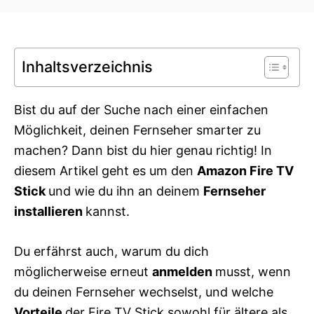
t
t
e
e
d
g
o
o
n
Inhaltsverzeichnis
r
i
e
s
Bist du auf der Suche nach einer einfachen
Möglichkeit, deinen Fernseher smarter zu
machen? Dann bist du hier genau richtig! In
diesem Artikel geht es um den
Amazon Fire TV
Stick
und wie du ihn an deinem
Fernseher
installieren
kannst.
Du erfährst auch, warum du dich
möglicherweise erneut
anmelden
musst, wenn
du deinen Fernseher wechselst, und welche
Vorteile
der Fire TV Stick sowohl für ältere als