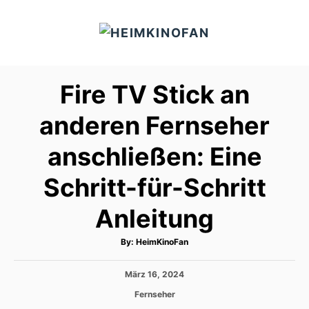
S
k
i
p
Fire TV Stick an
t
o
anderen Fernseher
C
anschließen: Eine
o
n
Schritt-für-Schritt
t
e
Anleitung
n
A
By:
HeimKinoFan
t
u
t
h
P
März 16, 2024
o
r
o
C
Fernseher
s
a