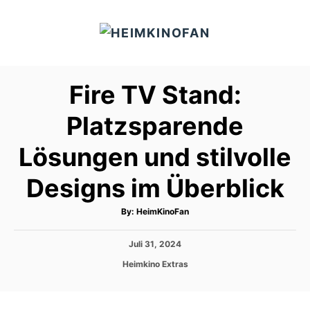
S
k
i
p
Fire TV Stand:
t
o
Platzsparende
C
Lösungen und stilvolle
o
n
Designs im Überblick
t
e
A
By:
HeimKinoFan
u
t
n
h
P
Juli 31, 2024
o
t
r
o
C
Heimkino Extras
s
a
t
t
e
e
d