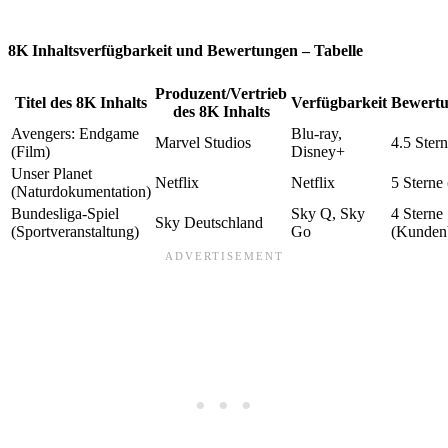
8K Inhaltsverfügbarkeit und Bewertungen – Tabelle
Produzent/Vertrieb
Titel des 8K Inhalts
Verfügbarkeit
Bewertu
des 8K Inhalts
Avengers: Endgame
Blu-ray,
Marvel Studios
4.5 Ster
(Film)
Disney+
Unser Planet
Netflix
Netflix
5 Sterne
(Naturdokumentation)
Bundesliga-Spiel
Sky Q, Sky
4 Sterne
Sky Deutschland
(Sportveranstaltung)
Go
(Kunden