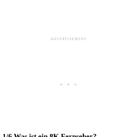
1/6
Was ist ein 8K Fernseher?