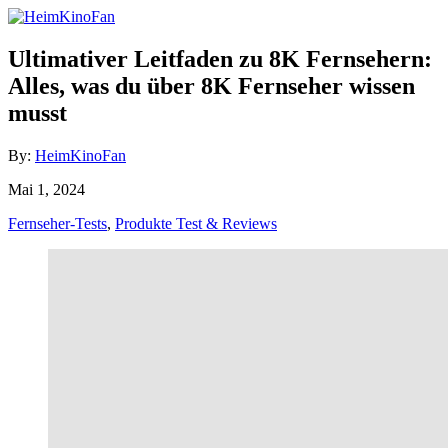
Skip
to
Content
Ultimativer Leitfaden zu 8K Fernsehern:
Alles, was du über 8K Fernseher wissen
musst
Author
By:
HeimKinoFan
Posted
Mai 1, 2024
on
Categories
Fernseher-Tests
,
Produkte Test & Reviews