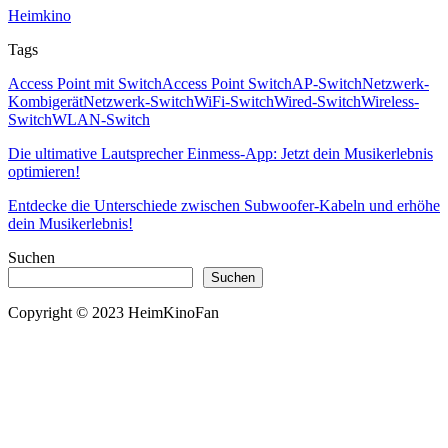
Categories
Heimkino
Tags
Tags
Access Point mit Switch
Access Point Switch
AP-Switch
Netzwerk-
Kombigerät
Netzwerk-Switch
WiFi-Switch
Wired-Switch
Wireless-
Switch
WLAN-Switch
Beitragsnavigation
Die ultimative Lautsprecher Einmess-App: Jetzt dein Musikerlebnis
optimieren!
Entdecke die Unterschiede zwischen Subwoofer-Kabeln und erhöhe
dein Musikerlebnis!
Suchen
Suchen
Copyright © 2023 HeimKinoFan