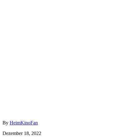
Author
By
HeimKinoFan
Posted
Dezember 18, 2022
on