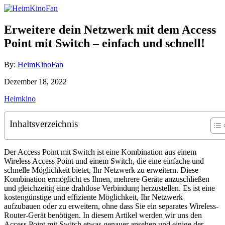
Skip
to
Content
Erweitere dein Netzwerk mit dem Access
Point mit Switch – einfach und schnell!
Author
By:
HeimKinoFan
Posted
Dezember 18, 2022
on
Categories
Heimkino
Inhaltsverzeichnis
Der Access Point mit Switch ist eine Kombination aus einem
Wireless Access Point und einem Switch, die eine einfache und
schnelle Möglichkeit bietet, Ihr Netzwerk zu erweitern. Diese
Kombination ermöglicht es Ihnen, mehrere Geräte anzuschließen
und gleichzeitig eine drahtlose Verbindung herzustellen. Es ist eine
kostengünstige und effiziente Möglichkeit, Ihr Netzwerk
aufzubauen oder zu erweitern, ohne dass Sie ein separates Wireless-
Router-Gerät benötigen. In diesem Artikel werden wir uns den
Access Point mit Switch etwas genauer ansehen und einige der