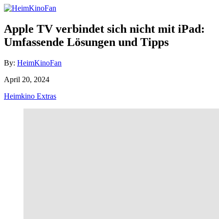
Skip
to
Content
Apple TV verbindet sich nicht mit iPad:
Umfassende Lösungen und Tipps
Author
By:
HeimKinoFan
Posted
April 20, 2024
on
Categories
Heimkino Extras