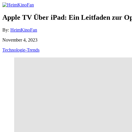
Skip
to
Content
Apple TV Über iPad: Ein Leitfaden zur Op
Author
By:
HeimKinoFan
Posted
November 4, 2023
on
Categories
Technologie-Trends