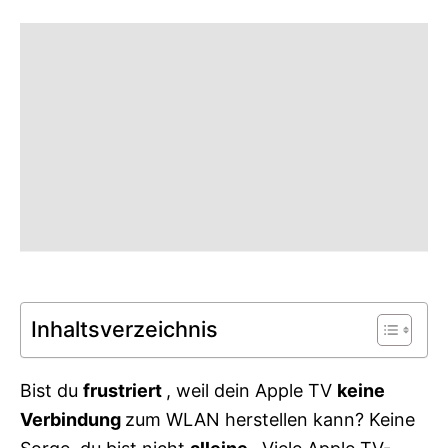
g
o
o
n
r
i
e
s
Inhaltsverzeichnis
Bist du
frustriert
, weil dein Apple TV
keine
Verbindung
zum WLAN herstellen kann? Keine