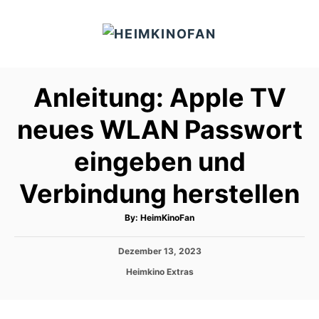
S
k
i
p
Anleitung: Apple TV
t
o
neues WLAN Passwort
C
eingeben und
o
n
Verbindung herstellen
t
e
A
By:
HeimKinoFan
u
t
n
h
P
Dezember 13, 2023
o
t
r
o
C
Heimkino Extras
s
a
t
t
e
e
d