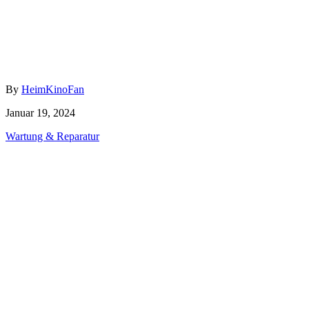
Author
By
HeimKinoFan
Posted
Januar 19, 2024
on
Categories
Wartung & Reparatur
Beitragsnavigation