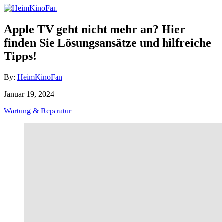
Skip
to
Content
Apple TV geht nicht mehr an? Hier
finden Sie Lösungsansätze und hilfreiche
Tipps!
Author
By:
HeimKinoFan
Posted
Januar 19, 2024
on
Categories
Wartung & Reparatur