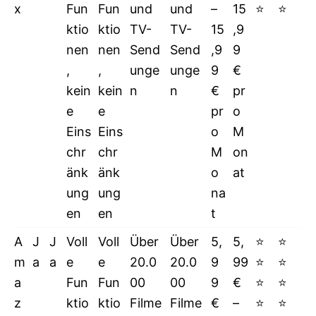
x
Fun
Fun
und
und
–
15
⭐
⭐
ktio
ktio
TV-
TV-
15
,9
nen
nen
Send
Send
,9
9
,
,
unge
unge
9
€
kein
kein
n
n
€
pr
e
e
pr
o
Eins
Eins
o
M
chr
chr
M
on
änk
änk
o
at
ung
ung
na
en
en
t
A
J
J
Voll
Voll
Über
Über
5,
5,
⭐
⭐
m
a
a
e
e
20.0
20.0
9
99
⭐
⭐
a
Fun
Fun
00
00
9
€
⭐
⭐
z
ktio
ktio
Filme
Filme
€
–
⭐
⭐