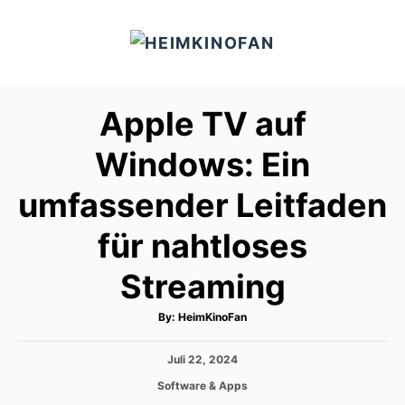
S
k
i
p
Apple TV auf
t
o
Windows: Ein
C
umfassender Leitfaden
o
n
für nahtloses
t
e
Streaming
n
A
By:
HeimKinoFan
t
u
t
h
P
Juli 22, 2024
o
r
o
C
Software & Apps
s
a