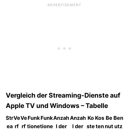
Vergleich der Streaming-Dienste auf
Apple TV und Windows – Tabelle
Str
Ve
Ve
Funk
Funk
Anzah
Anzah
Ko
Kos
Be
Ben
ea
rf
rf
tione
tione
l der
l der
ste
ten
nut
utz