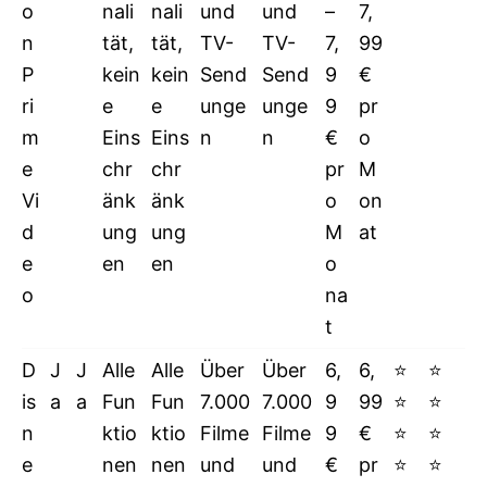
o
nali
nali
und
und
–
7,
n
tät,
tät,
TV-
TV-
7,
99
P
kein
kein
Send
Send
9
€
ri
e
e
unge
unge
9
pr
m
Eins
Eins
n
n
€
o
e
chr
chr
pr
M
Vi
änk
änk
o
on
d
ung
ung
M
at
e
en
en
o
o
na
t
D
J
J
Alle
Alle
Über
Über
6,
6,
⭐
⭐
is
a
a
Fun
Fun
7.000
7.000
9
99
⭐
⭐
n
ktio
ktio
Filme
Filme
9
€
⭐
⭐
e
nen
nen
und
und
€
pr
⭐
⭐