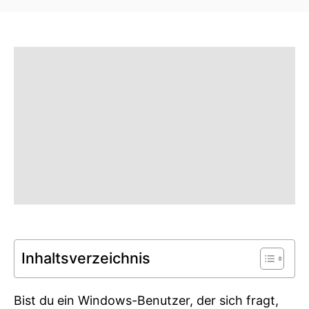
t
t
e
e
d
g
o
o
n
r
i
e
s
Inhaltsverzeichnis
Bist du ein Windows-Benutzer, der sich fragt,