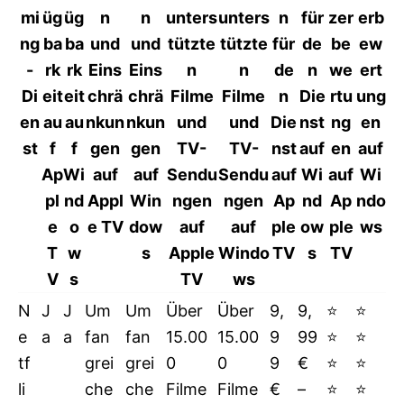
mi
üg
üg
n
n
unters
unters
n
für
zer
erb
ng
ba
ba
und
und
tützte
tützte
für
de
be
ew
-
rk
rk
Eins
Eins
n
n
de
n
we
ert
Di
eit
eit
chrä
chrä
Filme
Filme
n
Die
rtu
ung
en
au
au
nkun
nkun
und
und
Die
nst
ng
en
st
f
f
gen
gen
TV-
TV-
nst
auf
en
auf
Ap
Wi
auf
auf
Sendu
Sendu
auf
Wi
auf
Wi
pl
nd
Appl
Win
ngen
ngen
Ap
nd
Ap
ndo
e
o
e TV
dow
auf
auf
ple
ow
ple
ws
T
w
s
Apple
Windo
TV
s
TV
V
s
TV
ws
N
J
J
Um
Um
Über
Über
9,
9,
⭐
⭐
e
a
a
fan
fan
15.00
15.00
9
99
⭐
⭐
tf
grei
grei
0
0
9
€
⭐
⭐
li
che
che
Filme
Filme
€
–
⭐
⭐