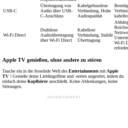
Übertragung von
Kabelgebundene
Benöti
USB-C
Audio über USB-
Verbindung, Hohe
Verbin
C-Anschluss
Audioqualität
kabello
Abhäng
Reichwe
Drahtlose
Kabellose
Netzwe
Wi-Fi Direct
Audioübertragung
Verbindung, Stabile
Unters
über Wi-Fi Direct
Übertragung
Wi-Fi D
erforde
Apple TV genießen, ohne andere zu stören
Tauche ein in die fesselnde Welt des
Entertainments
mit
Apple
TV
! Genieße deine Lieblingsfilme und -serien ungestört, indem du
einfach deine
Kopfhörer
anschließt. Keine Ablenkungen, keine
Störungen.