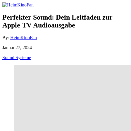
Skip
to
Content
Perfekter Sound: Dein Leitfaden zur
Apple TV Audioausgabe
Author
By:
HeimKinoFan
Posted
Januar 27, 2024
on
Categories
Sound Systeme