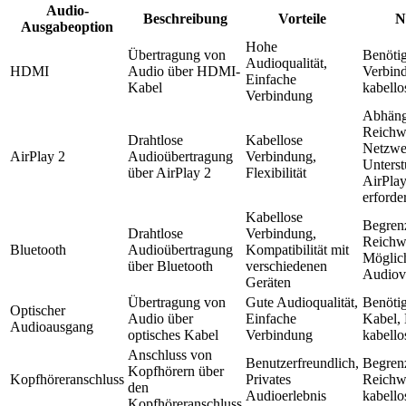
Audio-
Beschreibung
Vorteile
N
Ausgabeoption
Hohe
Übertragung von
Benöti
Audioqualität,
HDMI
Audio über HDMI-
Verbin
Einfache
Kabel
kabello
Verbindung
Abhäng
Reichwe
Drahtlose
Kabellose
Netzwe
AirPlay 2
Audioübertragung
Verbindung,
Unters
über AirPlay 2
Flexibilität
AirPlay
erforde
Kabellose
Begren
Drahtlose
Verbindung,
Reichwe
Bluetooth
Audioübertragung
Kompatibilität mit
Möglic
über Bluetooth
verschiedenen
Audiov
Geräten
Übertragung von
Gute Audioqualität,
Benötig
Optischer
Audio über
Einfache
Kabel,
Audioausgang
optisches Kabel
Verbindung
kabello
Anschluss von
Benutzerfreundlich,
Begren
Kopfhörern über
Kopfhöreranschluss
Privates
Reichw
den
Audioerlebnis
kabello
Kopfhöreranschluss