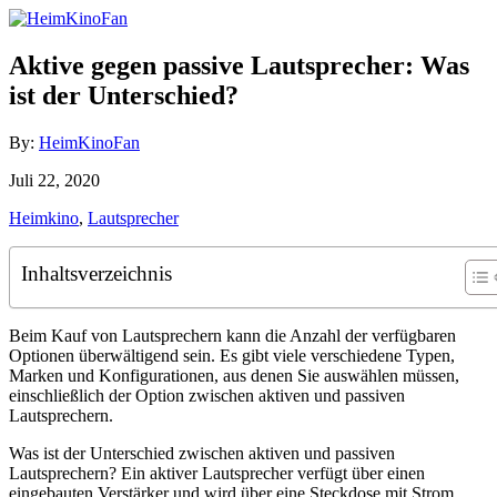
Skip
to
Content
Aktive gegen passive Lautsprecher: Was
ist der Unterschied?
Author
By:
HeimKinoFan
Posted
Juli 22, 2020
on
Categories
Heimkino
,
Lautsprecher
Inhaltsverzeichnis
Beim Kauf von Lautsprechern kann die Anzahl der verfügbaren
Optionen überwältigend sein. Es gibt viele verschiedene Typen,
Marken und Konfigurationen, aus denen Sie auswählen müssen,
einschließlich der Option zwischen aktiven und passiven
Lautsprechern.
Was ist der Unterschied zwischen aktiven und passiven
Lautsprechern? Ein aktiver Lautsprecher verfügt über einen
eingebauten Verstärker und wird über eine Steckdose mit Strom