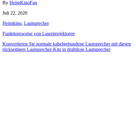
Author
By
HeimKinoFan
Posted
Juli 22, 2020
on
Categories
Heimkino
,
Lautsprecher
Beitragsnavigation
Funktionsweise von Laserprojektoren
Konvertieren Sie normale kabelgebundene Lautsprecher mit diesen
rückseitigen Lautsprecher-Kits in drahtlose Lautsprecher