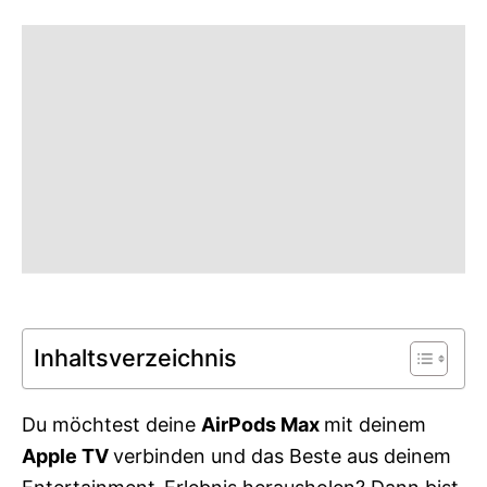
g
o
o
n
r
i
e
s
Inhaltsverzeichnis
Du möchtest deine
AirPods Max
mit deinem
Apple TV
verbinden und das Beste aus deinem