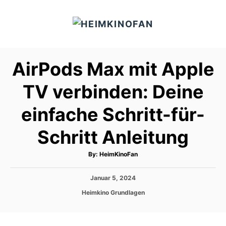
S
k
i
p
AirPods Max mit Apple
t
o
TV verbinden: Deine
C
einfache Schritt-für-
o
n
Schritt Anleitung
t
e
A
By:
HeimKinoFan
u
t
n
h
P
Januar 5, 2024
o
t
r
o
C
Heimkino Grundlagen
s
a
t
t
e
e
d