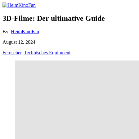
Skip
to
Content
3D-Filme: Der ultimative Guide
Author
By:
HeimKinoFan
Posted
August 12, 2024
on
Categories
Fernseher
,
Technisches Equipment