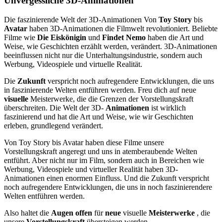
Unvergessliche 3D-Animationen
Die faszinierende Welt der 3D-Animationen Von
Toy Story
bis
Avatar
haben 3D-Animationen die Filmwelt revolutioniert. Beliebte
Filme wie
Die Eiskönigin
und
Findet Nemo
haben die Art und
Weise, wie Geschichten erzählt werden, verändert. 3D-Animationen
beeinflussen nicht nur die Unterhaltungsindustrie, sondern auch
Werbung, Videospiele und virtuelle Realität.
Die
Zukunft
verspricht noch aufregendere Entwicklungen, die uns
in faszinierende Welten entführen werden. Freu dich auf neue
visuelle
Meisterwerke, die die Grenzen der Vorstellungskraft
überschreiten. Die Welt der 3D-
Animationen
ist wirklich
faszinierend und hat die Art und Weise, wie wir Geschichten
erleben, grundlegend verändert.
Von Toy Story bis Avatar haben diese Filme unsere
Vorstellungskraft angeregt und uns in atemberaubende Welten
entführt. Aber nicht nur im Film, sondern auch in Bereichen wie
Werbung, Videospiele und virtueller Realität haben 3D-
Animationen einen enormen Einfluss. Und die Zukunft verspricht
noch aufregendere Entwicklungen, die uns in noch faszinierendere
Welten entführen werden.
Also haltet die
Augen
offen
für
neue
visuelle
Meisterwerke
, die
unsere
Vorstellungskraft
übersteigen werden.