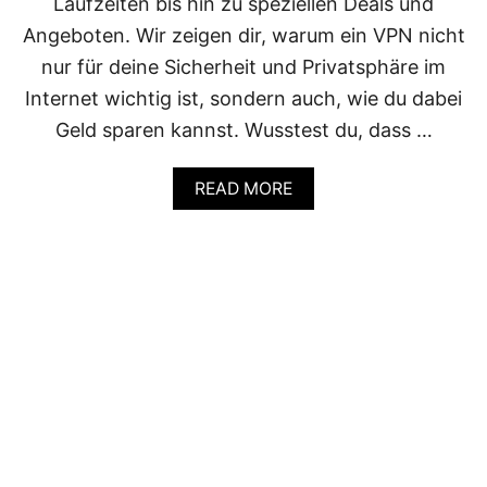
Laufzeiten bis hin zu speziellen Deals und
A
R
Angeboten. Wir zeigen dir, warum ein VPN nicht
I
nur für deine Sicherheit und Privatsphäre im
F
E
Internet wichtig ist, sondern auch, wie du dabei
,
Geld sparen kannst. Wusstest du, dass …
P
R
E
A
READ MORE
I
B
S
O
E
U
U
T
N
V
D
P
M
N
E
-
H
K
R
O
S
T
E
N