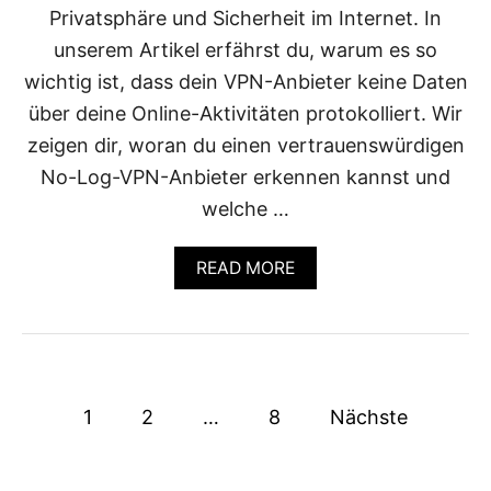
Privatsphäre und Sicherheit im Internet. In
G
E
unserem Artikel erfährst du, warum es so
H
wichtig ist, dass dein VPN-Anbieter keine Daten
A
L
über deine Online-Aktivitäten protokolliert. Wir
T
zeigen dir, woran du einen vertrauenswürdigen
,
E
No-Log-VPN-Anbieter erkennen kannst und
I
welche …
N
G
R
A
READ MORE
U
B
P
O
P
U
I
T
E
W
R
E
U
S
L
1
2
…
8
N
Nächste
C
G
e
H
U
E
N