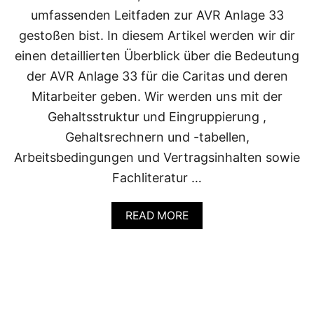
R
I
umfassenden Leitfaden zur AVR Anlage 33
C
gestoßen bist. In diesem Artikel werden wir dir
H
T
einen detaillierten Überblick über die Bedeutung
I
der AVR Anlage 33 für die Caritas und deren
G
E
Mitarbeiter geben. Wir werden uns mit der
?
Gehaltsstruktur und Eingruppierung ,
Gehaltsrechnern und -tabellen,
Arbeitsbedingungen und Vertragsinhalten sowie
Fachliteratur …
A
READ MORE
B
O
U
T
A
V
R