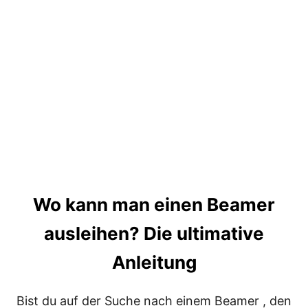
L
H
C
A
H
B
E
E
R
R
B
E
A
M
E
R
I
S
T
D
Wo kann man einen Beamer
E
R
ausleihen? Die ultimative
R
I
C
Anleitung
H
T
I
Bist du auf der Suche nach einem Beamer , den