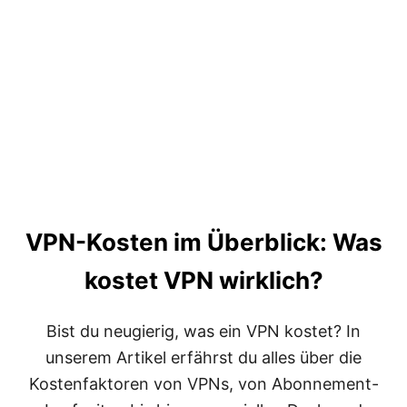
K
R
O
I
S
C
T
H
E
T
N
I
F
G
Ü
?
R
C
Y
B
E
R
VPN-Kosten im Überblick: Was
G
H
kostet VPN wirklich?
O
S
T
V
Bist du neugierig, was ein VPN kostet? In
P
unserem Artikel erfährst du alles über die
N
:
Kostenfaktoren von VPNs, von Abonnement-
T