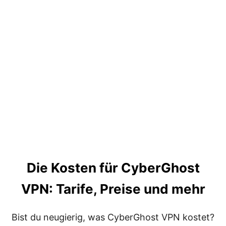
D
I
E
U
L
T
I
M
A
T
I
V
E
A
N
L
E
Die Kosten für CyberGhost
I
T
VPN: Tarife, Preise und mehr
U
N
G
:
Bist du neugierig, was CyberGhost VPN kostet?
W