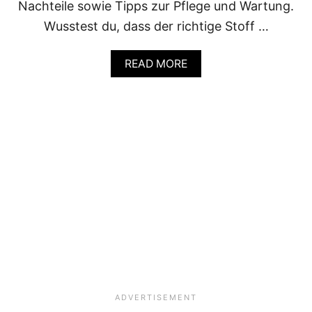
Nachteile sowie Tipps zur Pflege und Wartung.
W
Wusstest du, dass der richtige Stoff …
I
R
K
A
READ MORE
L
B
I
O
C
U
H
T
?
D
I
E
O
P
T
I
M
A
L
E
S
T
O