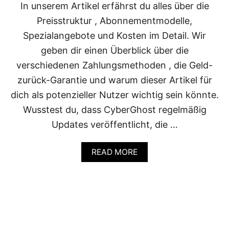
In unserem Artikel erfährst du alles über die
I
E
Preisstruktur , Abonnementmodelle,
B
Spezialangebote und Kosten im Detail. Wir
E
N
geben dir einen Überblick über die
U
verschiedenen Zahlungsmethoden , die Geld-
T
Z
zurück-Garantie und warum dieser Artikel für
E
dich als potenzieller Nutzer wichtig sein könnte.
I
C
Wusstest du, dass CyberGhost regelmäßig
H
Updates veröffentlicht, die …
E
I
N
A
READ MORE
E
B
N
O
B
U
E
T
A
D
M
I
E
E
R