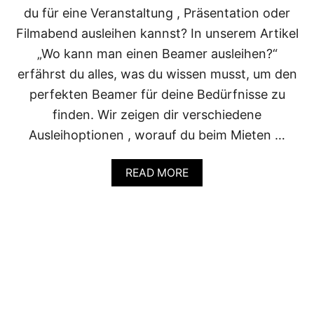
G
du für eine Veranstaltung , Präsentation oder
E
F
Filmabend ausleihen kannst? In unserem Artikel
Ü
„Wo kann man einen Beamer ausleihen?“
R
M
erfährst du alles, was du wissen musst, um den
I
perfekten Beamer für deine Bedürfnisse zu
C
H
finden. Wir zeigen dir verschiedene
?
Ausleihoptionen , worauf du beim Mieten …
E
I
N
A
READ MORE
U
B
M
O
F
U
A
T
S
W
S
O
E
K
N
A
D
N
E
N
R