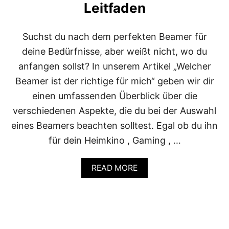
E
Leitfaden
I
N
L
Suchst du nach dem perfekten Beamer für
E
deine Bedürfnisse, aber weißt nicht, wo du
I
T
anfangen sollst? In unserem Artikel „Welcher
F
Beamer ist der richtige für mich“ geben wir dir
A
D
einen umfassenden Überblick über die
E
verschiedenen Aspekte, die du bei der Auswahl
N
F
eines Beamers beachten solltest. Egal ob du ihn
Ü
R
für dein Heimkino , Gaming , …
M
U
A
READ MORE
S
B
I
O
K
U
L
T
I
W
E
E
B