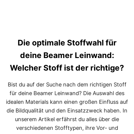
I
M
Ü
B
E
R
B
Die optimale Stoffwahl für
L
I
deine Beamer Leinwand:
C
K
:
Welcher Stoff ist der richtige?
W
A
S
Bist du auf der Suche nach dem richtigen Stoff
K
für deine Beamer Leinwand? Die Auswahl des
O
S
idealen Materials kann einen großen Einfluss auf
T
die Bildqualität und den Einsatzzweck haben. In
E
T
unserem Artikel erfährst du alles über die
V
verschiedenen Stofftypen, ihre Vor- und
P
N