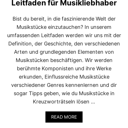
Leitfaden für Musikliebhaber
K
E
D
I
Bist du bereit, in die faszinierende Welt der
E
Musikstücke einzutauchen? In unserem
V
I
umfassenden Leitfaden werden wir uns mit der
E
Definition, der Geschichte, den verschiedenen
L
F
Arten und grundlegenden Elementen von
A
Musikstücken beschäftigen. Wir werden
L
T
berühmte Komponisten und ihre Werke
M
erkunden, Einflussreiche Musikstücke
Ä
N
verschiedener Genres kennenlernen und dir
N
sogar Tipps geben, wie du Musikstücke in
L
I
Kreuzworträtseln lösen …
C
H
E
A
READ MORE
R
B
L
O