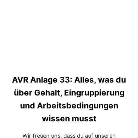
W
A
N
D
:
W
E
L
C
H
E
R
S
AVR Anlage 33: Alles, was du
T
O
über Gehalt, Eingruppierung
F
F
I
und Arbeitsbedingungen
S
T
wissen musst
D
E
R
Wir freuen uns, dass du auf unseren