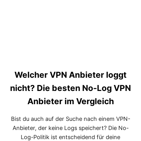
A
N
L
A
G
E
3
3
:
A
L
L
Welcher VPN Anbieter loggt
E
S
nicht? Die besten No-Log VPN
,
W
A
Anbieter im Vergleich
S
D
U
Bist du auch auf der Suche nach einem VPN-
Ü
Anbieter, der keine Logs speichert? Die No-
B
E
Log-Politik ist entscheidend für deine
R