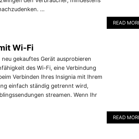
 zwingen den Verbraucher, mindestens
g nachzudenken. …
READ MOR
mit Wi-Fi
in neu gekauftes Gerät ausprobieren
fähigkeit des Wi-Fi, eine Verbindung
eim Verbinden Ihres Insignia mit Ihrem
g einfach ständig getrennt wird,
ieblingssendungen streamen. Wenn Ihr
READ MOR