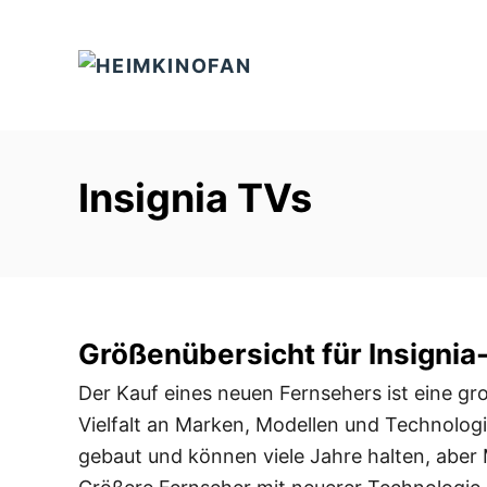
S
k
i
p
t
o
Insignia TVs
C
o
n
t
e
Größenübersicht für Insignia
n
t
Der Kauf eines neuen Fernsehers ist eine gr
Vielfalt an Marken, Modellen und Technolog
gebaut und können viele Jahre halten, aber M