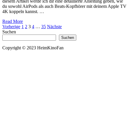
diesem Artikel werde ich dir eine detaillierte Anleitung geben, wie
du sowohl AirPods als auch Beats-Kopfhörer mit deinem Apple TV
4K koppeln kannst. …
about
Read More
Seitennummerierung
Apple
Vorherige
1
2
3
4
…
35
Nächste
TV
Suchen
der
Zwei
Suchen
Beiträge
Kopfhörer:
Anleitung
Copyright © 2023 HeimKinoFan
zur
Verbindung
und
gemeinsamen
Nutzung