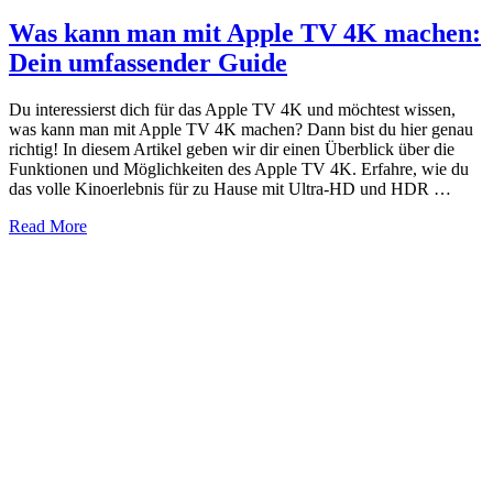
Was kann man mit Apple TV 4K machen:
Dein umfassender Guide
Du interessierst dich für das Apple TV 4K und möchtest wissen,
was kann man mit Apple TV 4K machen? Dann bist du hier genau
richtig! In diesem Artikel geben wir dir einen Überblick über die
Funktionen und Möglichkeiten des Apple TV 4K. Erfahre, wie du
das volle Kinoerlebnis für zu Hause mit Ultra-HD und HDR …
about
Read More
Was
kann
man
mit
Apple
TV
4K
machen:
Dein
umfassender
Guide