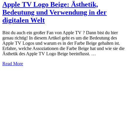
Apple TV Logo Beige: Ästhetik,
Bedeutung und Verwendung in der
digitalen Welt
Bist du auch ein großer Fan von Apple TV ? Dann bist du hier
genau richtig! In diesem Artikel geht es um die Bedeutung des
Apple TV Logos und warum es in der Farbe Beige gehalten ist.
Erfahre, welche Assoziationen die Farbe Beige hat und wie sie die
Ästhetik des Apple TV Logo Beige beeinflusst. …
about
Read More
Apple
TV
Logo
Beige:
Ästhetik,
Bedeutung
und
Verwendung
in
der
digitalen
Welt