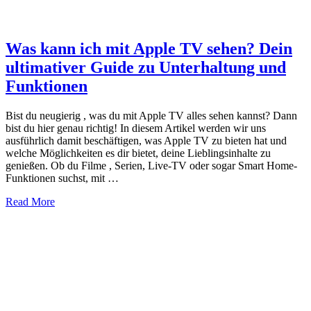
Was kann ich mit Apple TV sehen? Dein
ultimativer Guide zu Unterhaltung und
Funktionen
Bist du neugierig , was du mit Apple TV alles sehen kannst? Dann
bist du hier genau richtig! In diesem Artikel werden wir uns
ausführlich damit beschäftigen, was Apple TV zu bieten hat und
welche Möglichkeiten es dir bietet, deine Lieblingsinhalte zu
genießen. Ob du Filme , Serien, Live-TV oder sogar Smart Home-
Funktionen suchst, mit …
about
Read More
Was
kann
ich
mit
Apple
TV
sehen?
Dein