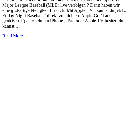
Major League Baseball (MLB) live verfolgen ? Dann haben wir
eine großartige Neuigkeit für dich! Mit Apple TV+ kannst du jetzt „
Friday Night Baseball “ direkt von deinem Apple-Gerät aus
genießen. Egal, ob du ein iPhone , iPad oder Apple TV besitzt, du
kannst …
about
Read More
Apple
TV
MLB
Deutschland:
Dein
Guide
für
Friday
Night
Baseball