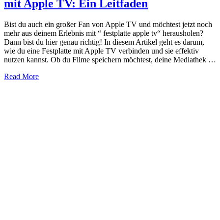
mit Apple TV: Ein Leitfaden
Bist du auch ein großer Fan von Apple TV und möchtest jetzt noch
mehr aus deinem Erlebnis mit “ festplatte apple tv“ herausholen?
Dann bist du hier genau richtig! In diesem Artikel geht es darum,
wie du eine Festplatte mit Apple TV verbinden und sie effektiv
nutzen kannst. Ob du Filme speichern möchtest, deine Mediathek …
about
Read More
Verbinden
und
Nutzen
einer
Festplatte
mit
Apple
TV:
Ein
Leitfaden