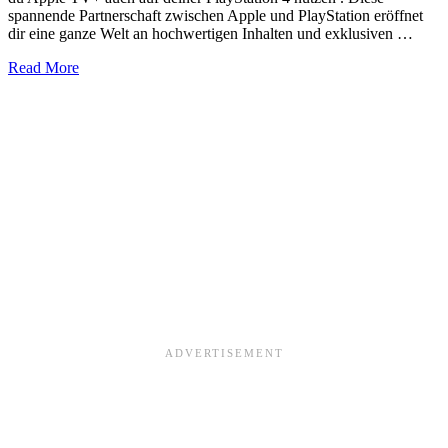
spannende Partnerschaft zwischen Apple und PlayStation eröffnet
dir eine ganze Welt an hochwertigen Inhalten und exklusiven …
about
Read More
Genieße
Apple
TV
auf
PlayStation
4:
Dein
ultimativer
Guide
und
besonderes
Angebot